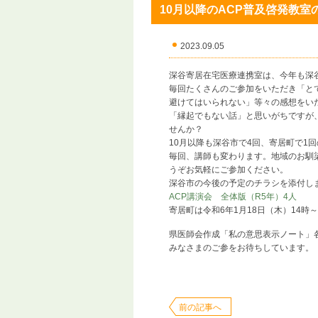
10月以降のACP普及啓発教室
2023.09.05
深谷寄居在宅医療連携室は、今年も深
毎回たくさんのご参加をいただき「と
避けてはいられない」等々の感想をい
「縁起でもない話」と思いがちですが
せんか？
10月以降も深谷市で4回、寄居町で1
毎回、講師も変わります。地域のお馴
うぞお気軽にご参加ください。
深谷市の今後の予定のチラシを添付し
ACP講演会 全体版（R5年）4人
寄居町は令和6年1月18日（木）14
県医師会作成「私の意思表示ノート」
みなさまのご参をお待ちしています。
前の記事へ