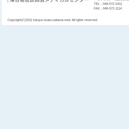
TEL：048-572-2411
FAX：048-572-1114
Copyright(C)2011 fukaya-osato.saitama.med. All rights reserved.