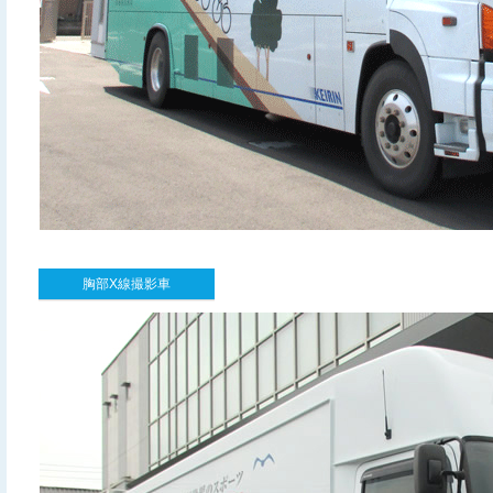
胸部X線撮影車