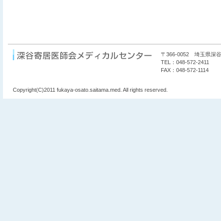
〒366-0052 埼玉県深谷
TEL：048-572-2411
FAX：048-572-1114
Copyright(C)2011 fukaya-osato.saitama.med. All rights reserved.