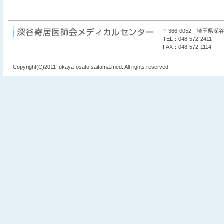
〒366-0052 埼玉県深谷
TEL：048-572-2411
FAX：048-572-1114
Copyright(C)2011 fukaya-osato.saitama.med. All rights reserved.