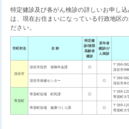
特定健診及び各がん検診の詳しいお申し込
は、現在お住まいになっている行政地区の
ださい。
特定健
若年者
診/後期
市町村名
名 称
健診/が
高齢者
ん検診
健診
〒366-08
深谷市役所 保険年金課
◎
深谷市仲
深谷市
〒366-08
深谷市保健センター
◎
深谷市本
〒369-12
寄居町役場 町民課
◎
寄居町大
寄居町
〒369-12
寄居町役場 健康づくり課
◎
寄居町大